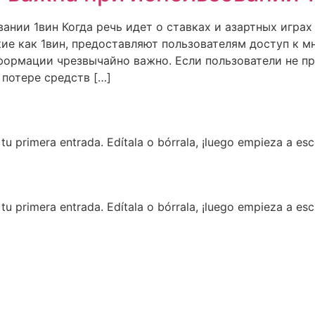
ании 1вин Когда речь идет о ставках и азартных играх
ие как 1вин, предоставляют пользователям доступ к м
нформации чрезвычайно важно. Если пользователи не 
потере средств […]
u primera entrada. Edítala o bórrala, ¡luego empieza a escr
u primera entrada. Edítala o bórrala, ¡luego empieza a escr