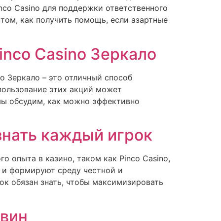
nco Casino для поддержки ответственного
том, как получить помощь, если азартные
inco Casino Зеркало
no Зеркало – это отличный способ
пользование этих акций может
 мы обсудим, как можно эффективно
знать каждый игрок
о опыта в казино, таком как Pinco Casino,
о и формируют среду честной и
ок обязан знать, чтобы максимизировать
1вин