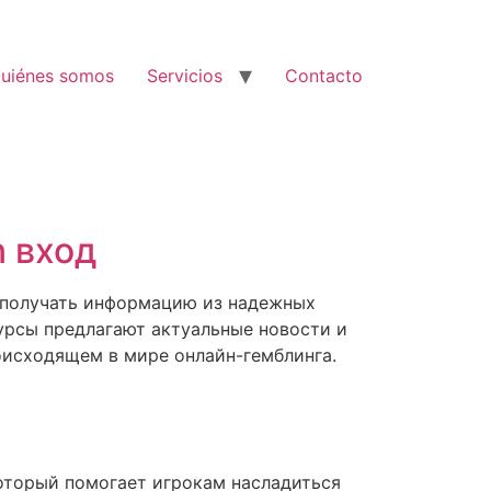
uiénes somos
Servicios
Contacto
 вход
 получать информацию из надежных
сурсы предлагают актуальные новости и
роисходящем в мире онлайн-гемблинга.
который помогает игрокам насладиться