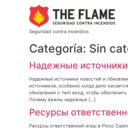
Seguridad contra incendios
Categoría:
Sin ca
Надежные источники 
Надежные источники новостей и обновлен
источников, особенно когда дело касаетс
обновления о 1win вход, чтобы обеспечит
Почему важны надежные […]
Ресурсы ответственно
Ресурсы ответственной игры в Pinco Casi